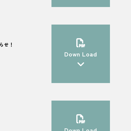
らせ！
Down Load
Down Load