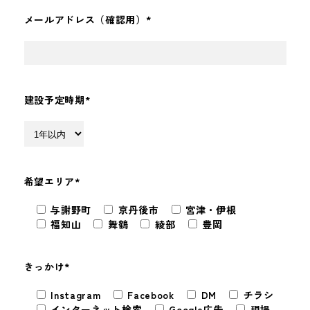
メールアドレス（確認用）
*
建設予定時期
*
希望エリア
*
与謝野町
京丹後市
宮津・伊根
福知山
舞鶴
綾部
豊岡
きっかけ
*
Instagram
Facebook
DM
チラシ
インターネット検索
Google広告
現場