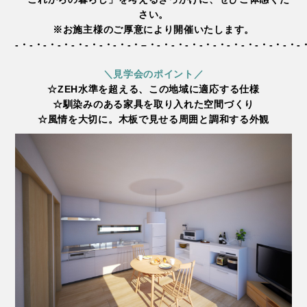
さい。
※お施主様のご厚意により開催いたします。
-・-・-・-・-・-・-・-・-・–・-・-・-・-・-・-・-・-・-・-・-
＼見学会のポイント／
☆ZEH水準を超える、この地域に適応する仕様
☆馴染みのある家具を取り入れた空間づくり
☆風情を大切に。木板で見せる周囲と調和する外観