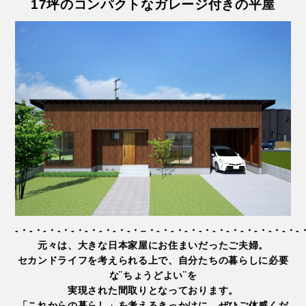
17坪のコンパクトなガレージ付きの平屋
-・-・-・-・-・-・-・-・-・–・-・-・-・-・-・-・-・-・-・-・-
元々は、大きな日本家屋にお住まいだったご夫婦。
セカンドライフを考えられる上で、自分たちの暮らしに必要
な¨ちょうどよい¨を
実現された間取りとなっております。
「これからの暮らし」を考えるきっかけに、ぜひご体感くだ