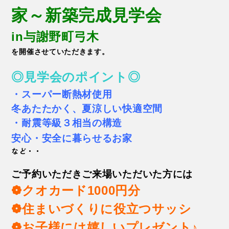
家～新築完成見学会
in与謝野町弓木
を開催させていただきます。
◎見学会のポイント◎
・スー
パー断熱材使用
冬あたたかく、夏涼しい快適空間
・耐震等級３相当の構造
安心・安全に暮らせるお
家
など・・
ご予約いただきご来場いただいた方には
❁クオカード1000円分
❁住まいづくりに役立つサッシ
❁お子様には嬉しいプレゼント♪