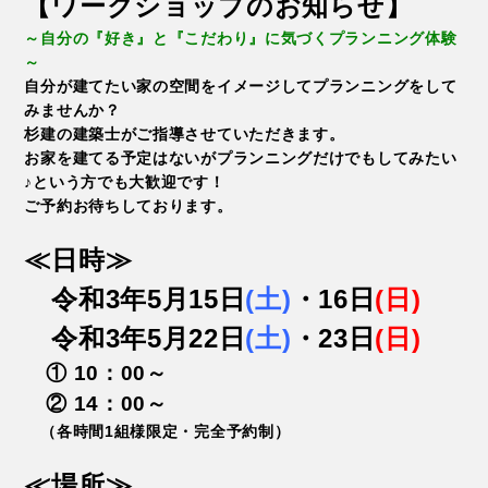
【ワークショップのお知らせ】
～自分の『好き』と『こだわり』に気づくプランニング体験
～
自分が建てたい家の空間をイメージしてプランニングをして
みませんか？
杉建の建築士がご指導させていただきます。
お家を建てる予定はないがプランニングだけでもしてみたい
♪という方でも大歓迎です！
ご予約お待ちしております。
≪日時≫
令和3年5月15日
(土)
・
16日
(日)
令和3年5月22日
(土)
・
23日
(日)
① 10：00～
② 14：00～
（各時間1組様限定・完全予約制）
≪場所≫