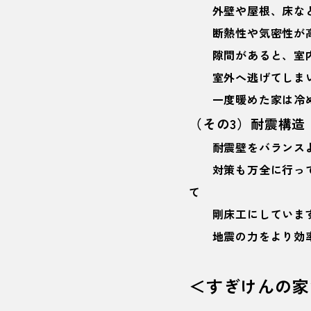
外壁や屋根、床など
断熱性や気密性が高
隙間があると、室内
室外へ逃げてしまい
一度暖めた家は冷め
（その3）耐震構造
耐震壁をバランスよく
対策も万全に行ってい
て
剛床工にしています
地震の力をより効率
＜すぎけんの家