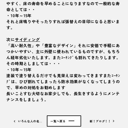
やすく、床の寿命を早めることになりますなので一般的な寿
命としては・・
・10年～15年
それと床鳴りやそったりすれば張替えの目印になると思いま
す。
次に
サイディング
「高い耐久性」や「豊富なデザイン」それに安価で手軽にあ
つかいやすい、主に外壁に使われているものですが、もちろ
ん経年劣化いたします。またｺｰｷﾝｸﾞも割れてきたりします。
その時期としましては・・・
・10年～15年
塗装で塗り替えるだけでも見栄えは変わってきますまたｺｰｷﾝ
ｸﾞは、ひび割れてしまったら防水効果がなくなってしまうの
で、早めの対処をお勧めします
長いことすむ大切なお家少しでも、長生きするようにメンテ
ナンスをしましょう。
いろんな人の名…
一覧へ戻る
新！ブログ！！