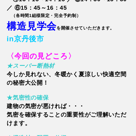
／ ⑥15：45～16：45
（各時間1組様限定・完全予約制）
構造見学会
を開催させていただきます。
in京丹後市
〈今回の見どころ〉
★スーパー断熱材
今しか見れない、冬暖かく夏涼しい快適空間
の秘密大公開！
★気密性の確保
建物の気密が悪ければ・・・
気密を確保することの重要性がご理解いただ
けます。