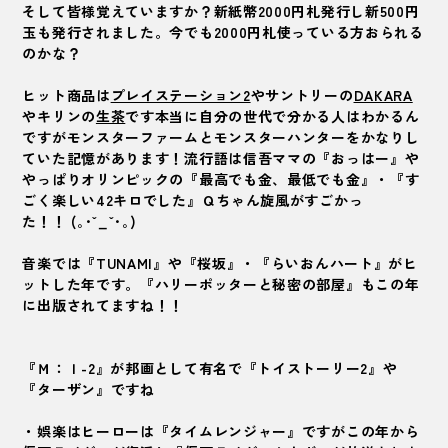
そして皆様覚えていますか？新紙幣2000円札発行し新500円
玉も発行されました。今でも2000円札使っている方おられる
のかな？
ヒット商品は
プレイステーション2
やサントリーの
DAKARA
やキリンの
生茶
です本当に自分の世代で分かる人はわかるん
ですがモンスターファームとモンスターハンターをかなりし
ていた記憶があります！流行語は信吾ママの『おっはー』や
やっぱりオリンピックの『最高でも金、最低でも金』・『す
ごく楽しい42キロでした』Ｑちゃん旋風がすごかっ
た！！ (｡･ˇ_ˇ･｡)
音楽では『TUNAMI』や『桜坂』・『らいおんハート』がヒ
ットした年です。『ハリーポッターと秘密の部屋』もこの年
に出版されてますね！！
『Ｍ：Ｉ-2』が邦画として有名で『トイストーリー2』や
『ターザン』ですね
・娯楽はヒーローは『タイムレンジャー』ですがこの年から