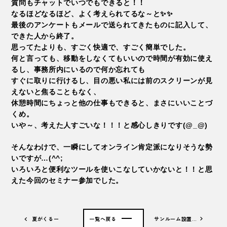
質問もチャットでいつでもできると！！
なるほどなるほど、よく考えられてるな～と✨✨
最後のアンケートもメールで送られてきたものに記入して、
できた人から終了。
思ってたよりも、すごく快適で、すごく簡単でした。
何と言っても、移動をしなくてもいいので時間が有効に使え
るし、事務所内にいるので何か忘れても
すぐに取りに行けるし、目の悪い私には前のスクリーンが見
えないと焦ることもなく、
休憩時間にちょっと他の仕事もできると、まさにいいことづ
くめ。
いや～、考えた人すごいな！！！と感心しきりです(@_@)
そんなわけで、一瞬にしてオンライン肯定派になりそうな勢
いですが…(^^;
いろいろと便利なツールを使いこなしていかないと！！と思
えた今回のセミナー参加でした。
夏がくるー
一覧へ戻る
サンルーム設置…