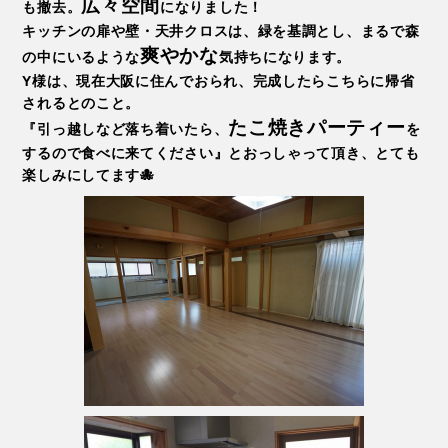
広々空間
も撤去。
になりました！
キッチンの扉や壁・天井クロスは、緑を基調とし、まるで森
爽やかな
の中にいるような
気持ちになります。
Y様は、現在大阪に住んでおられ、完成したらこちらに帰省
されるとのこと。
たこ焼きパーティー
『引っ越しなど落ち着いたら、
を
するので食べに来てください』とおっしゃって頂き、とても
楽しみにしてます🐙