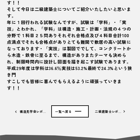
す！！
そして今日は二級建築士についてご紹介いたしたいと思いま
す。
年に１回行われる試験なんですが、試験は「学科」・「実
技」とわかれ、「学科」は構造・施工・計画・法規の４つの
分野で１科目２５問ありそれぞれ合格点及び４科目合計100
点満点でそれも合格点がありとても難関で敷居の高い試験に
なっております・「実技」は製図ででして、コンクリートか
ら木造・鉄骨に至るまで、構造がありまたテーマも決めら
れ、制限時間内に設計し図面を描き起こす試験であります。
平成29年度は学科は36.6％実技は53.2%最終で24.3%という狭
き門
すこしでも皆様に喜んでもらえるように頑張っていきま
す！！
構造見学会レポ…
一覧へ戻る
二級建築士レポ…