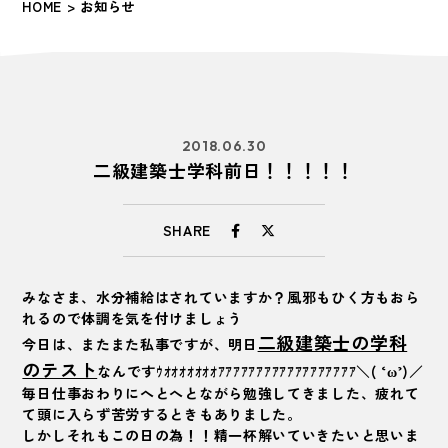
HOME
> お知らせ
2018.06.30
二級建築士学科前日！！！！！
SHARE
みなさま、水分補給はされていますか？風邪もひく方もおら
れるので体調を気を付けましょう
二級建築士の学科
今日は、またまた私事ですが、明日
のテスト
なんですｳｵｵｵｵｵｵｵｱｱｱｱｱｱｱｱｱｱｱｱｱｱｱｱｱｱ＼( ‘ω’)／
毎日仕事おわりにへとへとながら勉強してきました、疲れて
て頭に入らず苦労するときもありました。
しかしそれもこの日の為！！精一杯解いていきたいと思いま