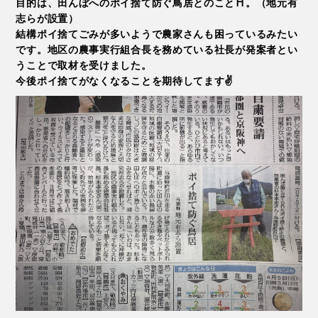
目的は、田んぼへのポイ捨て防ぐ鳥居とのこと⛩。（地元有
志らが設置）
結構ポイ捨てごみが多いようで農家さんも困っているみたい
です。地区の農事実行組合長を務めている社長が発案者とい
うことで取材を受けました。
今後ポイ捨てがなくなることを期待してます✌