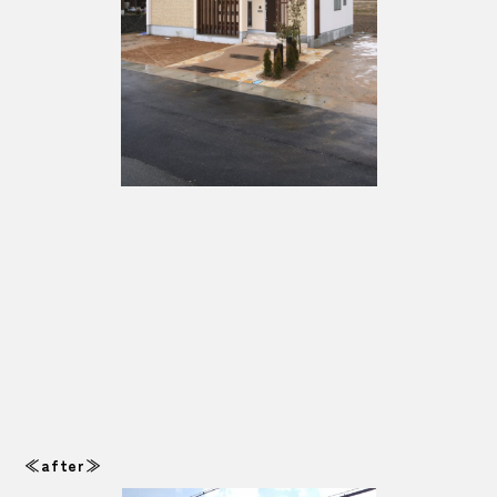
≪after≫