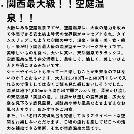
関西最大級！！空庭温
泉！！
大阪にある空庭温泉ですが、空庭温泉は、大阪の魅力を改め
て体感できる安土桃山時代の世界観がコンセプトされ。タイ
ムスリップしたような空間の中で、温泉・健康・美・食・癒
し・楽が叶う関西最大級の温泉型テーマパークだそうです。
美味しいものを食べ、大いに笑い、天然温泉でリラックス。
空庭温泉を思う存分満喫し、美味しく、愉しく、美しいひと
ときを過ごせるみたいです。
ショーやイベントもあって一日楽しむことが出来るのではな
いのか？とおもいます。大人は2,400円～2,600円ぐらいで入
れるので僕としては安くご飯も見た感じおいしそうでした。
温泉は地下1,000mから湧き出す弱アルカリ性、源泉かけ流し
の天然温泉「美肌の湯」。源泉かけ流しの露天風呂、広大な
庭を見下ろす庭見風呂、炭酸泉や替り風呂などさまざまなお
風呂とサウナ、あかすりをご用意。
また、1～6名用の貸切風呂も完備しておりプライベートな空
間をお楽しみいただけます。日頃の疲れを癒して明日への活
力を補給できる場所。それが空庭温泉の湯です。