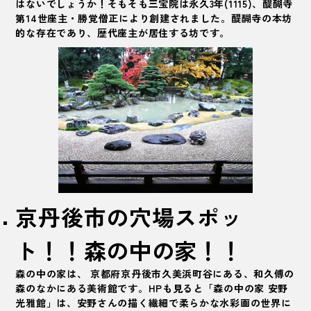
はないでしょうか！そもそも三宝院は永久3年(1115)、醍醐寺
第14世座主・勝覚僧正により創建されました。醍醐寺の本坊
的な存在であり、歴代座主が居住する坊です。
京丹後市の穴場スポッ
ト！！
森の中の家
！！
森の中の家は、 京都府
京丹後市
久美浜町谷にある、和久傅の
森のなかにある美術館です。HPも見ると「森の中の家 安野
光雅館」は、安野さんの描く繊細で柔らかな水彩画の世界に