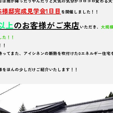
日は雨が降ったりやんだりと天気の気分がコロコロ変わる天
S様邸完成見学会1日目
を開催しました！！
組以上
のお客様がご来店
いただき、
大規
した！！
！！
持ってまた、アイシネンの断熱を吹付けた0エネルギー住宅
様をほんの少しだけご紹介いたします！！