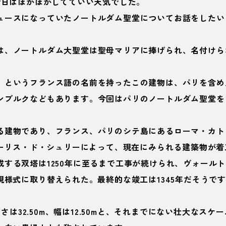
今日はぽかぽかしてていい天気でした。
ュースになっていたノートルダム聖堂についてお話をしたい
は、ノートルダム大聖堂は聖母マリアに捧げられ、名付けら
」というフランス語の名前を持ったこの建物は、パリを含め
ンブルクなどもあります。今回はパリのノートルダム聖堂を
る建物であり、フランス、パリのシテ島にあるローマ・カト
モーリス・ド・シュリーによって、現在にみられる建築物が着工
成する双塔は1250年に至るまで工事が続けられ、ヴォール
現様式に取り替えられた。最終的な竣工は1345年だそうで
の高さは32.50m、幅は12.50mと、それまでにない壮大なス