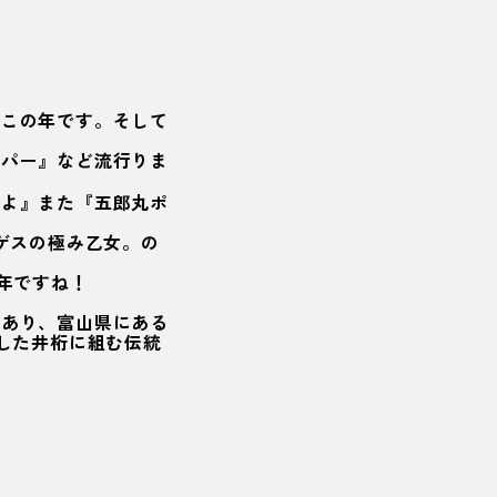
。
もこの年です。そして
ッパー』など流行りま
すよ』また『五郎丸ポ
』やゲスの極み乙女。の
年ですね！
があり、富山県にある
した井桁に組む伝統