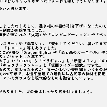
今日はむちゃくちゃ寒かったです～体を壊しそうになります
したいと思います。
しましたね！そして、選挙権の年齢が引き下げになったの
ー制度が開始されました。
直樹が書かれた『
』や『コンビニドーナッツ』や『ペ
火花
ルスリー』や『爆買い』、『安心してください、履いてま
、『ドローン』等もありました
。
NO OWARIの『Dragon Night』や『炎と森のカーニバル
の』がヒットした年です。
の子』や『HERO』も『ビリギャル』も『新宿スワン』この
『キョウリュウジャー』と『仮面ライダー鎧武』ですね。
もので、変わったものが世界一かわいい美術館というもの
約220平米で、木造平屋建ての建物には古民家の欅材を使用
、アルミガラスなど現代的なものも融合しています。
がありました、火の元はしっかり気を付けましょう。