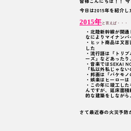
皆様こんにちは！！ 
今日は2015年を紹介
2015
年
と言えば・・・
・北陸新幹線が開通
なによりマイナンバ
・ヒット商品は又吉
した
・流行語は『トリプ
ーズ』などあったり
・音楽ではSEKAI 
『私以外私じゃない
・邦画は『バケモノ
・娯楽はヒーローは
・この年に竣工した
んですが、延床面積
的な建築をしながら
さて最近春の火災予防