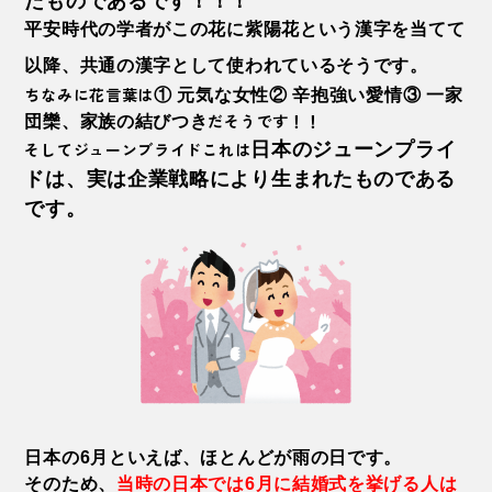
たものであるです！！！
平安時代の学者がこの花に紫陽花という漢字を当てて
以降、共通の漢字として使われているそうです。
ちなみに花言葉は
① 元気な女性② 辛抱強い愛情③ 一家
だそうです！！
団欒、家族の結びつき
そして
ジューンブライド
これは
日本のジューンプライ
ドは、実は企業戦略により生まれたものである
です。
日本の6月といえば、ほとんどが雨の日です。
そのため、
当時の日本では6月に結婚式を挙げる人は