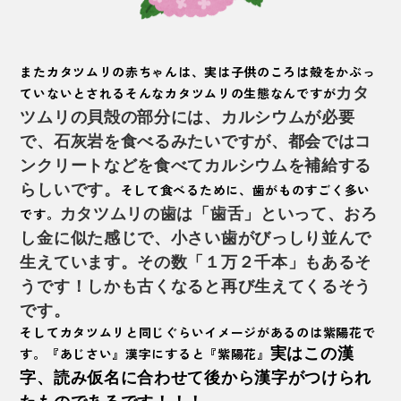
また
カタツムリの赤ちゃん
は、実は子供のころは殻をかぶっ
ていないとされるそんなカタツムリの生態なんですが
カタ
ツムリの貝殻の部分には、カルシウムが必要
で、石灰岩を食べるみたいですが、都会ではコ
ンクリートなどを食べてカルシウムを補給する
らしいです。
そして食べるために、歯がものすごく多い
です。
カタツムリの歯は「歯舌」といって、おろ
し金に似た感じで、小さい歯がびっしり並んで
生えています。
その数「１万２千本」もあるそ
うです！しかも古くなると再び生えてくるそう
です。
そしてカタツムリと同じぐらいイメージがあるのは
紫陽花
で
す。『あじさい』漢字にすると『紫陽花』
実はこの漢
字、読み仮名に合わせて後から漢字がつけられ