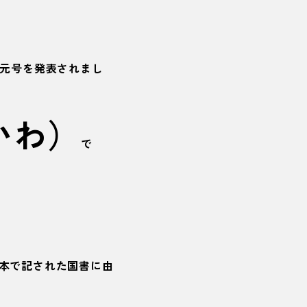
い元号を発表されまし
いわ）
で
本で記された国書に由