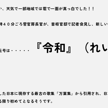
い、天気で一部地域では雹で一面が真っ白でした！！
１時４０分ごろ菅官房長官が、首相官邸で記者会見し、新し
『令和』（れ
元号は・・・・・
した日本に現存する最古の歌集「万葉集」から引用され、日
る限り初めてとなるそうです。