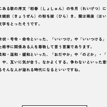
にある歌の序文「初春（しょしゅん）の令月（れいげつ）に
は鏡前（きょうぜん）の粉を披（ひら）き、蘭は珮後（はい
文字をとったそうです。
令状・号令・命令といった、「いいつけ」や「いいつける」
た相手に関係ある人を尊敬して言う言葉であります。
柔和・温和・緩和といった、「おだやか」や「のどか」・「
」や、互いに気が合う。なかよくする。争わないといった意
るそんな人が溢れる時代になるといいですね。