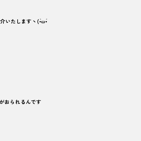
たしますヽ(•̀ω•́
がおられるんです