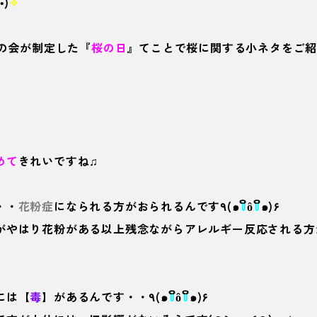
́)
✧
桜の会が制定した『
桜の日
』てことで桜に関する小ネタをご紹介い
めて
きれいですね♫
・・
花粉症
になられる方がおられるんです٩(๑
꒦
ິȏ
꒦
ິ๑)۶
がやはり花粉がある以上残念ながらアレルギー反応される方
には【
毒
】があるんです・・٩(๑
꒦
ິȏ
꒦
ິ๑)۶