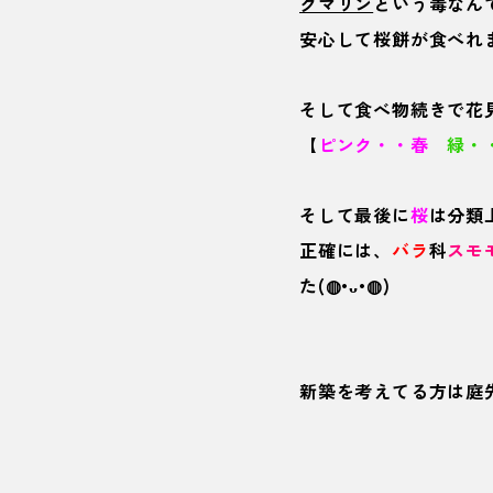
クマリン
という毒なん
安心して桜餅が食べれ
そして食べ物続きで花
【
ピンク・・春
緑・
そして最後に
桜
は分類
正確には、
バラ
科
スモ
た(◍•ᴗ•◍)
新築を考えてる方は庭