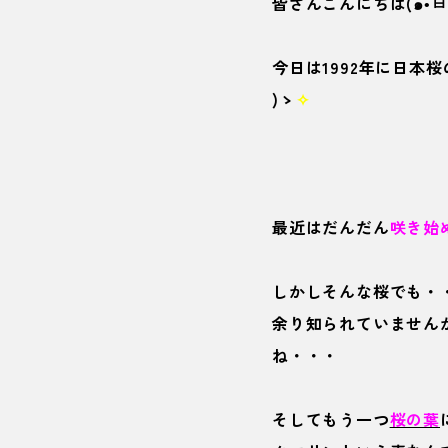
皆さんこんにちは(๑•̀ㅂ•
今日は1992年に日本
)ゝ
✧
最近はだんだん
咲き始
しかしそんな桜でも・
余り知られていません
ね・・・
そしてもう一つ
桜の葉