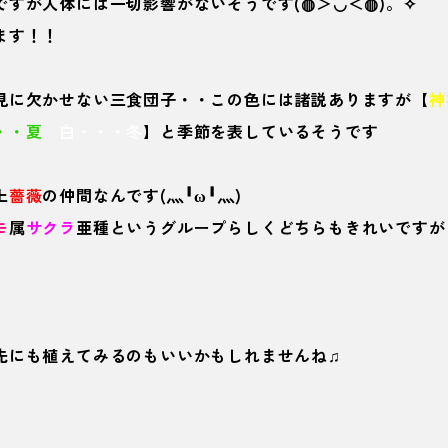
ですが人体には一切影響がないそうです(◍＞◡＜◍)。✧
ます！！
見に欠かせない三食団子・・この色には諸説ありますが【
神
・・夏
白・・・冬
】と季節を表しているそうです
上
薔薇
の仲間なんです(灬╹ω╹灬)
モ
属
サクラ
亜種
というグループらしくどちらもきれいですが
先にも植えてみるのもいいかもしれませんね♫