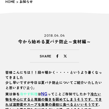
HOME
> お知らせ
2018.04.04
今から始める夏バテ防止～食材編～
SHARE
皆様こんにちは！！段々暖かく・・・・というより暑くなっ
てきました
少し早いですが今日は
夏バテ防止
についてご紹介いたしたい
と思います(´･Д･)」
NG
実は体を
冷やす料理
は
ってことご存知でしたか？
冷たい
物を中心にすると胃腸の働きを弱めてしまうそうです、でき
れば温野菜やスープを食事の最初に食べるといいそうです
、