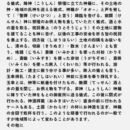
る儀式。降神（こうしん）祭壇に立てた神籬に、その土地の
神・地域の氏神を迎える儀式。神職が「オオ～」と声を発し
て（「警蹕（けいひつ）」と言う）降臨を告げる。献饌（け
んせん）神に祭壇のお供え物を食していただく儀式。酒と水
の蓋を取る。祝詞奏上（のりとそうじょう）その土地に建物
を建てることを神に告げ、以後の工事の安全を祈る旨の祝詞
を奏上する。四方祓（しほうはらい）土地の四隅をお祓いを
し、清める。切麻（きりぬさ）・散米（さんまい）とも言
う。地鎮（じちん）斎鎌（いみかま）を使った刈初（かりそ
め）、斎鋤（いみすき）を使った穿初（うがちぞめ）、斎鍬
（いみくわ）を使った鍬入（くわいれ）等が行われる。設
計・施工・建主に振り分ける事が多い。鍬入の儀とも言う。
玉串
拝礼（たまぐしはいれい）神前に玉串を奉り拝礼する。
玉串とは、榊等に紙垂を付けたもの。撤饌（てっせん）酒と
水の蓋を閉じ、お供え物を下げる。昇神（しょうしん）神籬
に降りていた神をもとの御座所に送る儀式。この後に閉式が
行われる。
神酒
拝戴（おみきはいたい）直会の前に行われる
ケースもある。土器（かわらけ）の杯にお神酒を注ぎ、神職
の合図で乾杯を行う。このような順番で行われるのが一般で
すが地域等によって変わることがあります。
その他に