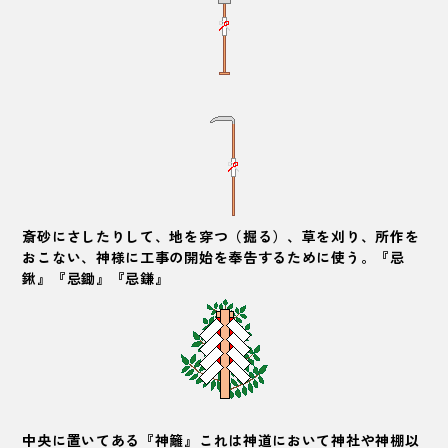
斎砂にさしたりして、地を穿つ（掘る）、草を刈り、所作を
おこない、神様に工事の開始を奉告するために使う。『
忌
鍬
』『
忌鋤
』『
忌鎌
』
中央に置いてある『
神籬
』これは神道において神社や神棚以