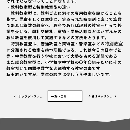
ければならないってことになります。
・教科教室型と特別教室型の違い
教科教室型は、教科ごとに別々の専用教室を設けることを
指す。児童もしくは生徒は、定められた時間割に応じて算数
であれば算数の教室へ、理科であれば理科の教室へ行って授
業を受ける。朝礼や終礼、道徳・学級活動などはいずれかの
教科教室を使用して実施するなどの方法をとります。
特別教室型は、普通教室と美術室・音楽室などの
特別教室
に分類される教室を持つ形態である。これは今日の日本で初
等・中等教育を行う学校において大勢を占める形態である。
また総合教室型は、小学校や中学校の〇年〇組みたいにその
教室だけで国語や数学など勉強する教室の事です
私も若いですが、学生の若さは少しうらやましいです。
サクラダ・ファ…
一覧へ戻る
今日はキッチン…