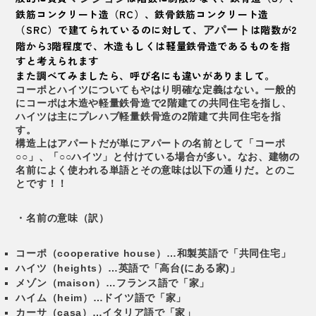
鉄筋コンクリート造（RC）、鉄骨鉄筋コンクリート造
（SRC）で建てられているのに対して、
は階数が2
アパート
階から3階程度で、木造もしくは軽量鉄骨造であるものを指
すと考えられます
また調べてみましたら、呼び名にも違いがありまして。
コーポとハイツについてもやはり明確な定義はない。一般的
にコーポは木造や軽量鉄骨造で2階建ての共同住宅を指し、
ハイツは主にプレハブ軽量鉄骨造の2階建て共同住宅を指
す。
構造上はアパートだが単にアパートの名前として「コーポ
○○」、「○○ハイツ」と付けている場合が多い。なお、建物の
名前によく使われる単語とその意味は以下の通りだ。とのこ
とです！！
・名前の意味（訳）
コーポ（cooperative house）…和製英語で「共同住宅」
ハイツ（heights）…英語で「高台(にある家)」
メゾン（maison）…フランス語で「家」
ハイム（heim）…ドイツ語で「家」
カーサ（casa）…イタリア語で「家」