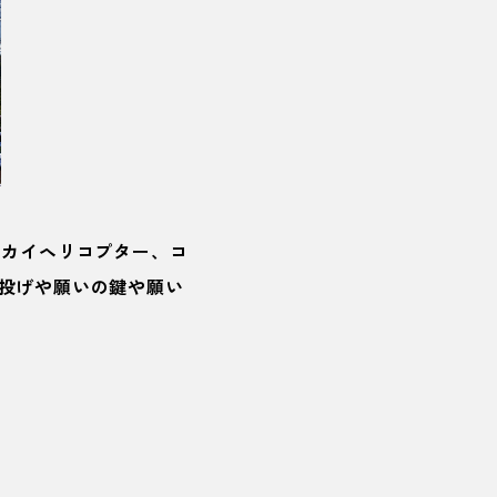
スカイヘリコプター、コ
投げや願いの鍵や
願い