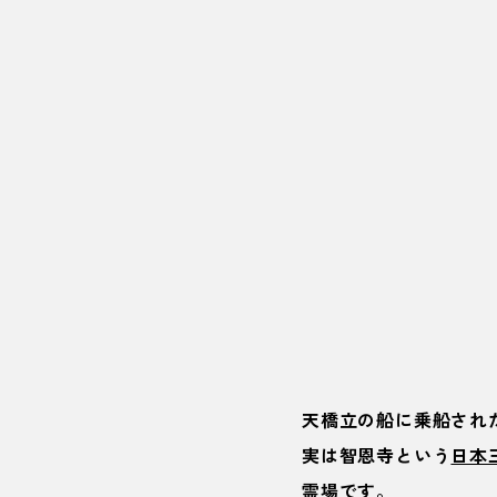
天橋立の船に乗船され
実は
智恩寺
という
日本
霊場です。