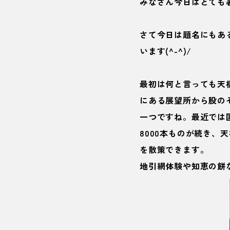
みなさん今日はとても
さて今日は題名にもあ
います(^-^)/
最初は何と言っても
天
にある展望所から股の
一つですね。最近では国
8000本ものが続き、
を散策できます。
地引網体験や知恵の餅