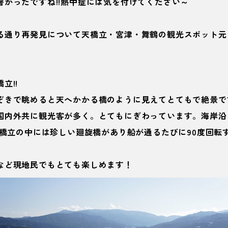
暑かったですね!!熱中症には気を付けてください～
る通り再発見について天橋立・宮津・舞鶴の観光スポット元
橋立
!!
ぞきで眺めると天へかかる橋のように見えてとてもで絶景で
内外共に観光客が多く。とてもにぎわっています。海岸沿いに
天橋立の中には珍しい廻旋橋があり船が通るたびに90度回転
など現地民でもとても楽しめます！