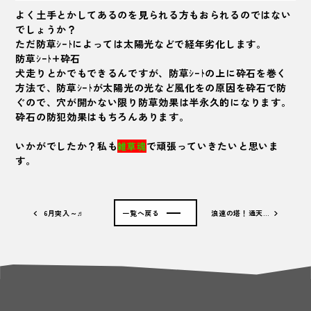
よく土手とかしてあるのを見られる方もおられるのではない
でしょうか？
ただ防草ｼｰﾄによっては太陽光などで経年劣化します。
防草ｼｰﾄ+砕石
犬走りとかでもできるんですが、防草ｼｰﾄの上に砕石を巻く
方法で、防草ｼｰﾄが太陽光の光など風化をの原因を砕石で防
ぐので、穴が開かない限り防草効果は半永久的になります。
砕石の防犯効果はもちろんあります。
いかがでしたか？私も
で頑張っていきたいと思いま
雑草魂
す。
6月突入～♬
一覧へ戻る
浪速の塔！通天…