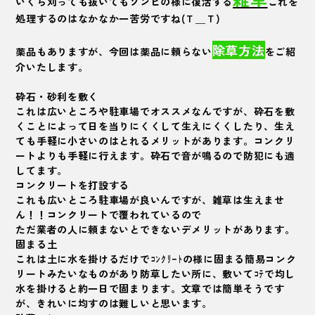
いくら刈っても抜いてもゾンビの様に復活する
これを
処理するのはなかなか一苦労ですね(Ｔ＿Ｔ)
除草方法
薬品もありますが、今回は薬品に頼らない
をご紹
介いたします。
砕石・砂利を敷く
これは広いところや駐車場でオススメなんですが、砕石を敷
くことによって日を当りにくくして生えにくくしたり、生え
ても手軽に小さいのはとれるメリットがあります。コンクリ
ートよりも手軽に行えます。砕石で音が鳴るので防犯にも適
してます。
コンクリートを打設する
これも広いところ駐車場が良いんですが、雑草は生えませ
ん！！コンクリートで覆われているので
ただ業者の人に頼まないとできないデメリットがあります。
固まる土
これは土に水を掛けるだけでｺﾝｸﾘｰﾄの様に固まる簡易コンク
リートみたいなものがあり防草したい所に、敷いてｺﾃで均し
水を掛けると約一日で固まります。文章では簡単そうです
が、きれいに均すのは難しいと思います。