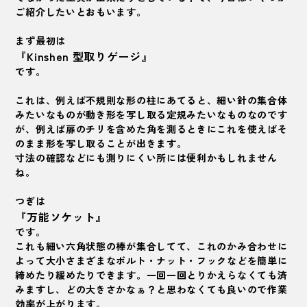
ご紹介したいとおもいます。
まず最初は
『Kinshen 型取りゲージ』
です。
これは、例えば不規則な形の柱にあてると、細い針の集合体
みたいなものが動き形を写し取る定規みたいなものなのです
が、例えば扉のチリを含めた角を測るときにこれを使えばそ
のまま形を写し取ることが出きます。
寸法の確認などにも測りにくい所には便利かもしれません
ね。
つぎは
『万能ソケット』
です。
これも細い六角状態の棒が集合してて、これのかみ合わせに
よって大小さまざまな
ボルト・ナット・フックなどを簡単に
締めたり緩めたりできます。一回一回とりかえらなくても済
みますし、どの大きさかなぁ？と思わなくても良いので作業
効率が上がります。